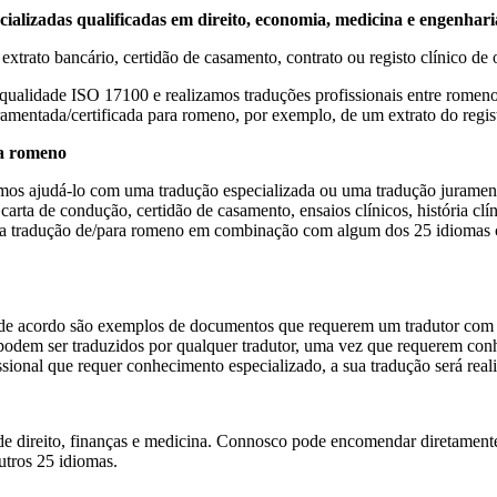
cializadas qualificadas em direito, economia, medicina e engenhar
extrato bancário, certidão de casamento, contrato ou registo clínico de
 qualidade ISO 17100 e realizamos traduções profissionais entre romen
amentada/certificada para romeno, por exemplo, de um extrato do regis
ra romeno
mos ajudá-lo com uma tradução especializada ou uma tradução juramentad
, carta de condução, certidão de casamento, ensaios clínicos, história c
a tradução de/para romeno em combinação com algum dos 25 idiomas co
ço de acordo são exemplos de documentos que requerem um tradutor com
 não podem ser traduzidos por qualquer tradutor, uma vez que requerem
onal que requer conhecimento especializado, a sua tradução será reali
de direito, finanças e medicina. Connosco pode encomendar diretament
tros 25 idiomas.