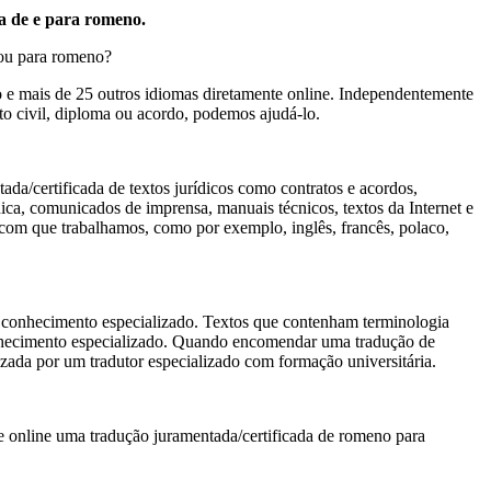
ia de e para romeno.
 ou para romeno?
o e mais de 25 outros idiomas diretamente online. Independentemente
to civil, diploma ou acordo, podemos ajudá-lo.
a/certificada de textos jurídicos como contratos e acordos,
línica, comunicados de imprensa, manuais técnicos, textos da Internet e
m que trabalhamos, como por exemplo, inglês, francês, polaco,
 conhecimento especializado. Textos que contenham terminologia
 conhecimento especializado. Quando encomendar uma tradução de
zada por um tradutor especializado com formação universitária.
e online uma tradução juramentada/certificada de romeno para