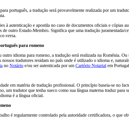
ra português, a tradução será provavelmente realizada por um traduto
ia.
es à autenticação e apostila no caso de documentos oficiais e cópias a
s de outro Estado-Membro. Significa que uma tradução juramentada/cert
ce-versa.
português para romeno
outro idioma para romeno, a tradução será realizada na Roménia. Ou sej
nossos tradutores residam no país onde é utilizado o idioma e, natura
la
no
Notário
e/ou ser autenticada por um
Cartório Notarial
em Portugal
idade em matéria de tradução profissional. O princípio baseia-se no fac
o, um tradutor que tenha sueco como sua língua materna traduz para su
dioma é a língua oficial.
romeno
alho é regularmente controlado pela autoridade certificadora, o que o