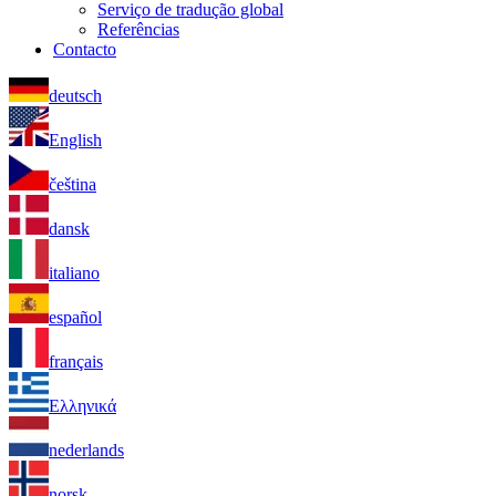
Serviço de tradução global
Referências
Contacto
deutsch
English
čeština
dansk
italiano
español
français
Ελληνικά
nederlands
norsk