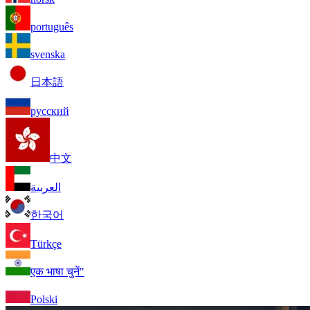
português
svenska
日本語
русский
中文
العربية
한국어
Türkçe
एक भाषा चुनें"
Polski