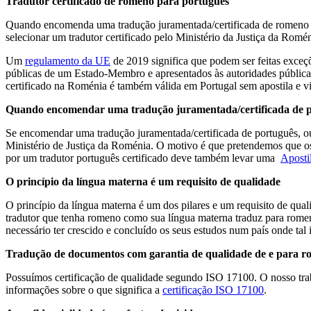
Tradutor certificado de romeno para português
Quando encomenda uma tradução juramentada/certificada de romeno pa
selecionar um tradutor certificado pelo Ministério da Justiça da Romén
Um
regulamento da UE
de 2019 significa que podem ser feitas exceçõ
públicas de um Estado-Membro e apresentados às autoridades pública
certificado na Roménia é também válida em Portugal sem apostila e vi
Quando encomendar uma tradução juramentada/certificada de 
Se encomendar uma tradução juramentada/certificada de português, ou 
Ministério de Justiça da Roménia. O motivo é que pretendemos que os 
por um tradutor português certificado deve também levar uma
Aposti
O princípio da língua materna é um requisito de qualidade
O princípio da língua materna é um dos pilares e um requisito de qual
tradutor que tenha romeno como sua língua materna traduz para romen
necessário ter crescido e concluído os seus estudos num país onde tal i
Tradução de documentos com garantia de qualidade de e para 
Possuímos certificação de qualidade segundo ISO 17100. O nosso trab
informações sobre o que significa a
certificação ISO 17100
.