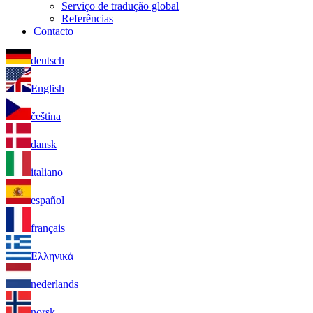
Serviço de tradução global
Referências
Contacto
deutsch
English
čeština
dansk
italiano
español
français
Ελληνικά
nederlands
norsk