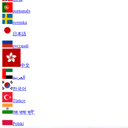
português
svenska
日本語
русский
中文
العربية
한국어
Türkçe
एक भाषा चुनें"
Polski