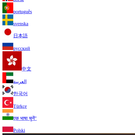
português
svenska
日本語
русский
中文
العربية
한국어
Türkçe
एक भाषा चुनें"
Polski