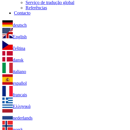
Serviço de tradução global
Referências
Contacto
deutsch
English
čeština
dansk
italiano
español
français
Ελληνικά
nederlands
norsk