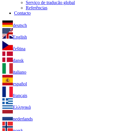
Serviço de tradução global
Referências
Contacto
deutsch
English
čeština
dansk
italiano
español
français
Ελληνικά
nederlands
norsk