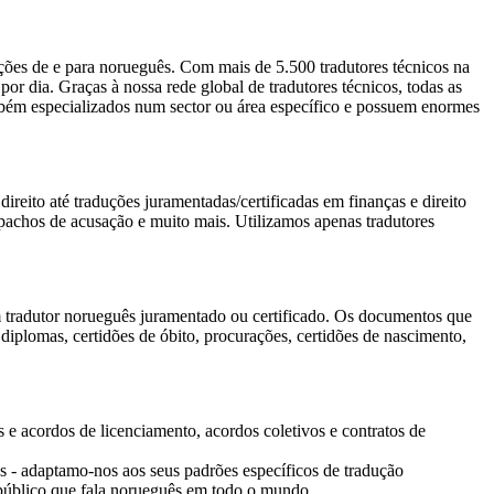
uções de e para norueguês. Com mais de 5.500 tradutores técnicos na
por dia. Graças à nossa rede global de tradutores técnicos, todas as
ambém especializados num sector ou área específico e possuem enormes
ireito até traduções juramentadas/certificadas em finanças e direito
espachos de acusação e muito mais. Utilizamos apenas tradutores
um tradutor norueguês juramentado ou certificado. Os documentos que
iplomas, certidões de óbito, procurações, certidões de nascimento,
 e acordos de licenciamento, acordos coletivos e contratos de
os - adaptamo-nos aos seus padrões específicos de tradução
m público que fala norueguês em todo o mundo.