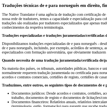
Traduções técnicas de e para norueguês em direito, fi
The Native Translator é uma agência de tradução com certificação de 
nossa rede de tradutores, temos a capacidade e especialização para cob
traduções são realizadas por tradutores especializados que apenas tr
conhecimentos da respetiva terminologia.
Traduções especializadas e traduções juramentadas/certificadas 
Disponibilizamos traduções especializadas de e para norueguês - desde 
de e para norueguês, incluindo, por exemplo, acórdãos de sentença, aco
especializados com formação universitária, que obviamente traduzem 
Quando necessita de uma tradução juramentada/certificada de/
Na maioria dos países, os tribunais, autoridades públicas, bancos e 
normalmente requerem tradução juramentada ou certificada para norue
acordos e contratos comerciais, certidões de registo, certidões de cas
Traduzimos, entre outros, os seguintes tipos de documentos de e
Documentos jurídicos: Desde acordos e contratos, certidões, acó
trabalho, documentos de registo e documentos de licitações/con
Documentos financeiros: Relatórios anuais, relatórios intercal
(terminologia, estilo, formatação) para garantir que recebe tr