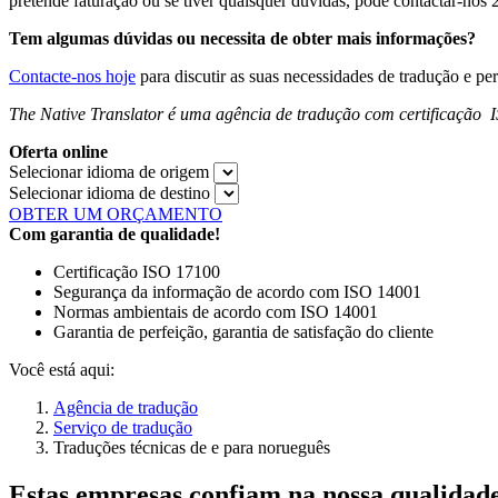
pretende faturação ou se tiver quaisquer dúvidas, pode contactar-nos 
Tem algumas dúvidas ou necessita de obter mais informações?
Contacte-nos hoje
para discutir as suas necessidades de tradução e p
The Native Translator é uma agência de tradução com certificação I
Oferta online
Selecionar idioma de origem
Selecionar idioma de destino
OBTER UM ORÇAMENTO
Com garantia de qualidade!
Certificação ISO 17100
Segurança da informação de acordo com ISO 14001
Normas ambientais de acordo com ISO 14001
Garantia de perfeição, garantia de satisfação do cliente
Você está aqui:
Agência de tradução
Serviço de tradução
Traduções técnicas de e para norueguês
Estas empresas confiam na nossa qualidad