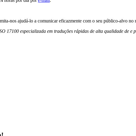
24 horas por dia por
e-mail
.
ermita-nos ajudá-lo a comunicar eficazmente com o seu público-alvo no
SO 17100 especializada em traduções rápidas de alta qualidade de e p
e!