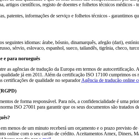
a, artigos científicos, registo de doentes e folhetos técnicos médicos 
, patentes, informações de serviço e folhetos técnicos - garantimos que
 seguintes idiomas: árabe, bósnio, dinamarquês, afegão (dari), estónio, 
usso, sérvio, eslovaco, espanhol, sueco, tailandês, tigrínia, checo, turc
de e para norueguês
ntre as agências de tradução da Europa em termos de autocertificação.
de qualidade já em 2011. Além da certificação ISO 17100 cumprimos os
s certificações de qualidade no separador
Agência de tradução online c
s (RGPD)
mentos de forma responsável. Para nós, a confidencialidade é uma prio
norma ISO 27001 para garantir que os seus documentos são tratados d
guês?
e em menos de um minuto receberá um orçamento e o prazo previsto de e
to online com o seu cartão de crédito. Aceitamentos Amex, Diners, Ma