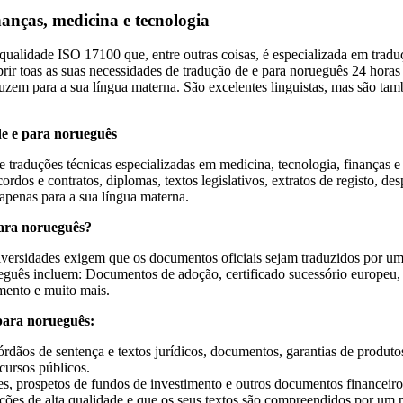
nanças, medicina e tecnologia
qualidade ISO 17100 que, entre outras coisas, é especializada em trad
rir toas as suas necessidades de tradução de e para norueguês 24 horas 
aduzem para a sua língua materna. São excelentes linguistas, mas são t
de e para norueguês
traduções técnicas especializadas em medicina, tecnologia, finanças e d
rdos e contratos, diplomas, textos legislativos, extratos de registo, d
apenas para a sua língua materna.
para norueguês?
universidades exigem que os documentos oficiais sejam traduzidos por 
guês incluem: Documentos de adoção, certificado sucessório europeu, d
amento e muito mais.
 para norueguês:
rdãos de sentença e textos jurídicos, documentos, garantias de produtos
cursos públicos.
ares, prospetos de fundos de investimento e outros documentos financeir
aduções de alta qualidade e que os seus textos são compreendidos por u