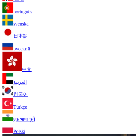
português
svenska
日本語
русский
中文
العربية
한국어
Türkçe
एक भाषा चुनें
Polski